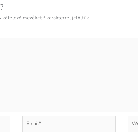
?
 kötelező mezőket
*
karakterrel jelöltük
Email*
Web