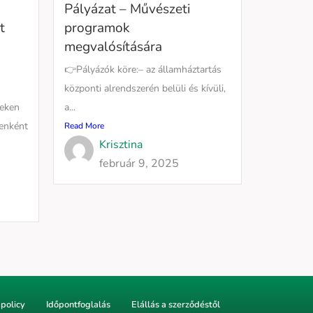
Pályázat – Művészeti
t
programok
megvalósítására
👉Pályázók köre:– az államháztartás
központi alrendszerén belüli és kívüli,
seken
a...
tenként
Read More
Krisztina
február 9, 2025
policy
Időpontfoglalás
Elállás a szerződéstől