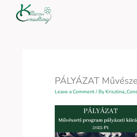
Skip
to
content
PÁLYÁZAT Művészeti
Leave a Comment
/ By
Krisztina_Con