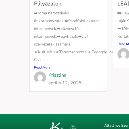
Pályázatok
LEA
➡️roma nemzetiségi
🏡Hely
önkormányzatok,➡️felsőfokú oktatási
útján
intézmények,➡️köznevelési
➡️TÁ
intézmények,➡️egyházak,➡️civil
Korlát
szervezetek számára.
Read M
🔸Kulturális🔸Táborszervezési🔸Pedagógusképzési🔸
Civil...
Read More
Krisztina
április 12, 2025
Általános Szer