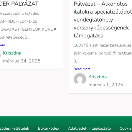
DER PÁLYÁZAT
Pályázat – Alkoholos
italokra specializálódot
i szereplők a fejlődés
vendéglátóhely
KAP-RD57-104-1-25
versenyképességének
MOGATÁST IGÉNYLŐK KÖRE:■
támogatása
olt felelősségű...
1000 fő alatti hazai kistelepülé
ore
Krisztina
és
(bár, kocsma, borozó)🥂 💲Üzle
március 24, 2025
3...
Read More
Krisztina
március 1, 2025
ződési Feltételek
Etikai kódex
Adatvédelmi tájékoztató
Cookie 