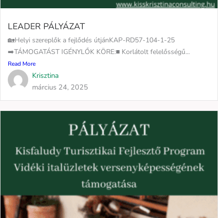
LEADER PÁLYÁZAT
🏡Helyi szereplők a fejlődés útjánKAP-RD57-104-1-25
➡️TÁMOGATÁST IGÉNYLŐK KÖRE:■ Korlátolt felelősségű...
Read More
Krisztina
március 24, 2025