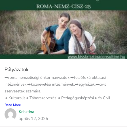
Pályázatok
➡️roma nemzetiségi önkormányzatok,➡️felsőfokú oktatási
intézmények,➡️köznevelési intézmények,➡️egyházak,➡️civil
szervezetek számára.
🔸Kulturális🔸Táborszervezési🔸Pedagógusképzési🔸és Civil...
Read More
Krisztina
április 12, 2025