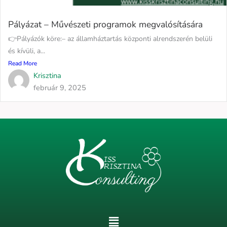
Pályázat – Művészeti programok megvalósítására
👉Pályázók köre:– az államháztartás központi alrendszerén belüli
és kívüli, a...
Read More
Krisztina
február 9, 2025
Menu