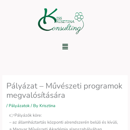
Skip
to
content
Menu
Pályázat – Művészeti programok
megvalósítására
/
Pályázatok
/ By
Krisztina
👉Pályázók köre:
– az államháztartás központi alrendszerén belüli és kívüli,
a Magyar Művészeti Akadémia alapszabályában