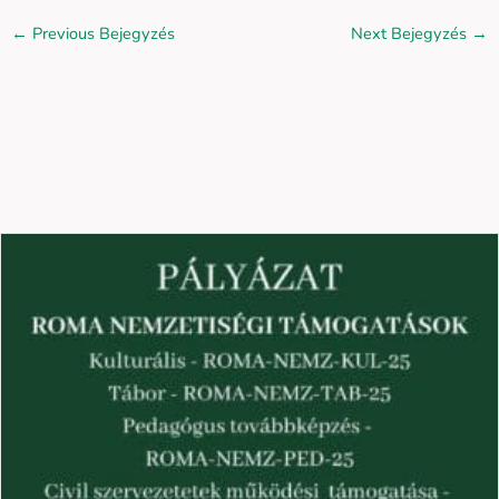
←
Previous Bejegyzés
Next Bejegyzés
→