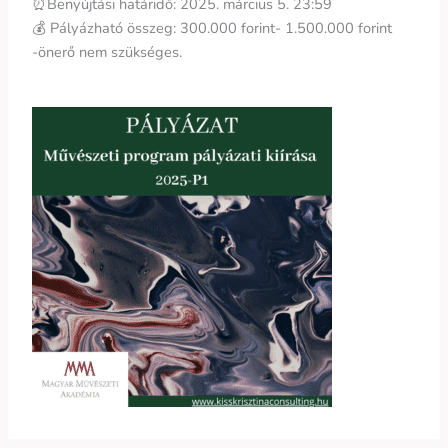
⏰Benyújtási határidő: 2025. március 5. 23:59
💰 Pályázható összeg: 300.000 forint- 1.500.000 forint
-önerő nem szükséges.