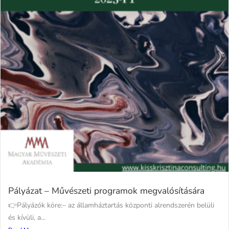
Pályázat – Művészeti programok megvalósítására
👉Pályázók köre:– az államháztartás központi alrendszerén belüli
és kívüli, a...