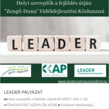
LEADER PÁLYÁZAT
🏡Helyi szereplők a fejlődés útjánKAP-RD57-104-1-25
➡️TÁMOGATÁST IGÉNYLŐK KÖRE:■ Korlátolt felelősségű...