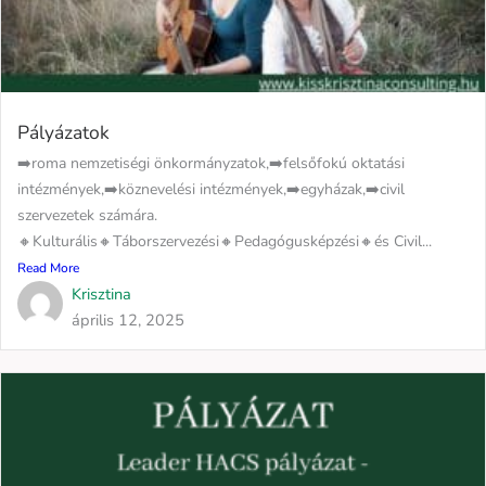
Pályázatok
➡️roma nemzetiségi önkormányzatok,➡️felsőfokú oktatási
intézmények,➡️köznevelési intézmények,➡️egyházak,➡️civil
szervezetek számára.
🔸Kulturális🔸Táborszervezési🔸Pedagógusképzési🔸és Civil...
Read More
Krisztina
április 12, 2025