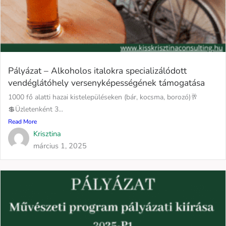
Pályázat – Alkoholos italokra specializálódott
vendéglátóhely versenyképességének támogatása
1000 fő alatti hazai kistelepüléseken (bár, kocsma, borozó)🥂
💲Üzletenként 3...
Read More
Krisztina
március 1, 2025